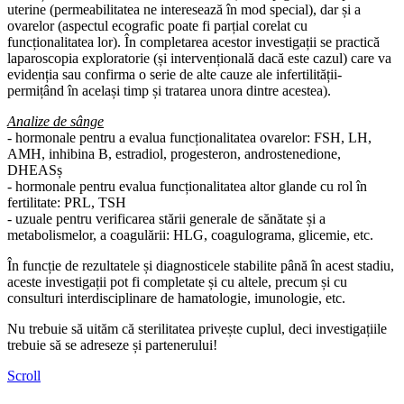
uterine (permeabilitatea ne interesează în mod special), dar și a
ovarelor (aspectul ecografic poate fi parțial corelat cu
funcționalitatea lor). În completarea acestor investigații se practică
laparoscopia exploratorie (și intervențională dacă este cazul) care va
evidenția sau confirma o serie de alte cauze ale infertilității-
permițând în același timp și tratarea unora dintre acestea).
Analize de sânge
- hormonale pentru a evalua funcționalitatea ovarelor: FSH, LH,
AMH, inhibina B, estradiol, progesteron, androstenedione,
DHEASș
- hormonale pentru evalua funcționalitatea altor glande cu rol în
fertilitate: PRL, TSH
- uzuale pentru verificarea stării generale de sănătate și a
metabolismelor, a coagulării: HLG, coagulograma, glicemie, etc.
În funcție de rezultatele și diagnosticele stabilite până în acest stadiu,
aceste investigații pot fi completate și cu altele, precum și cu
consulturi interdisciplinare de hamatologie, imunologie, etc.
Nu trebuie să uităm că sterilitatea privește cuplul, deci investigațiile
trebuie să se adreseze și partenerului!
Scroll