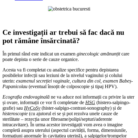
Ce investigații ar trebui să fac dacă nu
pot rămâne însărcinată?
În primul rând este indicat un examen
ginecologic amănunțit
care
poate depista o serie de cauze organice.
Acesta va fi completat cu analize specifice pentru depistarea
posibilelor infecții sau leziuni de la nivelul vaginului și colului
uterin:
examenul secreției vaginale, cultura din col, examen Babeș-
Papanicolau
(eventual însoțit de colposcopie și tipaj HPV).
Ecografia endovaginală
ne va aduce noi informații cu privire la uter
și ovare, informații ce vor fi completate de
HSG
(histero-salpingo-
grafie) sau
HyCoSy
(hister-salpigo-contrast-sonography) și de
histeroscopie
(cu ajutorul ei se și pot rezolva unele cauze de
sterilitate – rezecția unor fibroame/polipi/septuri/aderente
intracavitare). În urma acestor investigații vom avea o imagine
completă asupra uterului (aspectul cavității, forma, dimensiunile,
formațiuni anormale în cavitatiea uterină), a salpigelor/trompelor