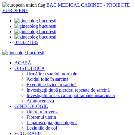
BAC MEDICAL CABINET - PROIECTE
EUROPENE
0744321135
ACASĂ
OBSTETRICĂ
Urmărirea sarcinii normale
Acidul folic în sarcină
Exercițiile fizice în sarcină
Investigații după pierderi repetate de sarcină
Investigații în caz că nu pot rămâne însărcinată
Amniocenteza
GINECOLOGIE
Uterul retroversat
Fibromul uterin
Laparoscopia ginecologică
Leziunile de col
ECOGRAFIE