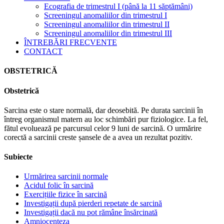
Ecografia de trimestrul I (până la 11 săptămâni)
Screeningul anomaliilor din trimestrul I
Screeningul anomaliilor din trimestrul II
Screeningul anomaliilor din trimestrul III
ÎNTREBĂRI FRECVENTE
CONTACT
OBSTETRICĂ
Obstetrică
Sarcina este o stare normală, dar deosebită. Pe durata sarcinii în
întreg organismul matern au loc schimbări pur fiziologice. La fel,
fătul evoluează pe parcursul celor 9 luni de sarcină. O urmărire
corectă a sarcinii creste șansele de a avea un rezultat pozitiv.
Subiecte
Urmărirea sarcinii normale
Acidul folic în sarcină
Exercițiile fizice în sarcină
Investigații după pierderi repetate de sarcină
Investigații dacă nu pot rămâne însărcinată
Amniocenteza