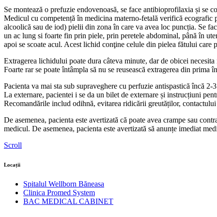
Se montează o prefuzie endovenoasă, se face antibioprofilaxia și se co
Medicul cu competență în medicina materno-fetală verifică ecografic poziţ
alcoolică sau de iod) pielii din zona în care va avea loc puncția. Se f
un ac lung si foarte fin prin piele, prin peretele abdominal, până în ut
apoi se scoate acul. Acest lichid conţine celule din pielea fătului care 
Extragerea lichidului poate dura câteva minute, dar de obicei necesita
Foarte rar se poate întâmpla să nu se reusească extragerea din prima înc
Pacienta va mai sta sub supraveghere cu perfuzie antispastică încă 2-3
La externare, pacientei i se da un bilet de externare și instrucțiuni pen
Recomandările includ odihnă, evitarea ridicării greutăților, contactului 
De asemenea, pacienta este avertizată că poate avea crampe sau contrac
medicul. De asemenea, pacienta este avertizată să anunțe imediat medic
Scroll
Locații
Spitalul Wellborn Băneasa
Clinica Promed System
BAC MEDICAL CABINET