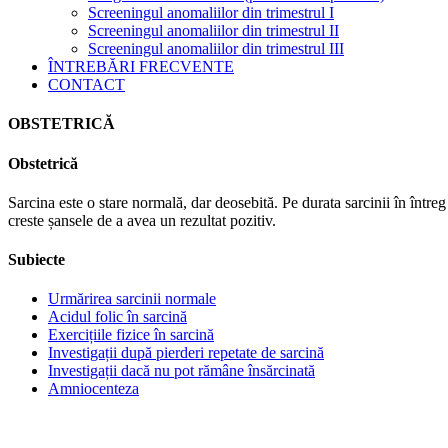
Screeningul anomaliilor din trimestrul I
Screeningul anomaliilor din trimestrul II
Screeningul anomaliilor din trimestrul III
ÎNTREBĂRI FRECVENTE
CONTACT
OBSTETRICĂ
Obstetrică
Sarcina este o stare normală, dar deosebită. Pe durata sarcinii în între
creste șansele de a avea un rezultat pozitiv.
Subiecte
Urmărirea sarcinii normale
Acidul folic în sarcină
Exercițiile fizice în sarcină
Investigații după pierderi repetate de sarcină
Investigații dacă nu pot rămâne însărcinată
Amniocenteza