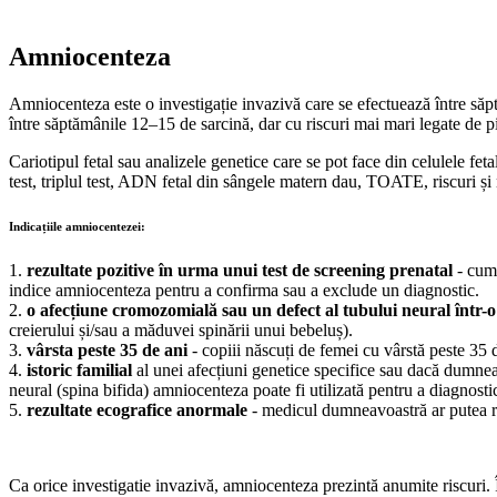
Amniocenteza
Amniocenteza este o investigație invazivă care se efectuează între săp
între săptămânile 12–15 de sarcină, dar cu riscuri mai mari legate de pi
Cariotipul fetal sau analizele genetice care se pot face din celulele fet
test, triplul test, ADN fetal din sângele matern dau, TOATE, riscuri și 
Indicațiile amniocentezei:
1.
rezultate pozitive în urma unui test de screening prenatal
- cum 
indice amniocenteza pentru a confirma sau a exclude un diagnostic.
2.
o afecțiune cromozomială sau un defect al tubului neural într-o
creierului și/sau a măduvei spinării unui bebeluș).
3.
vârsta peste 35 de ani
- copiii născuți de femei cu vârstă peste 35
4.
istoric familial
al unei afecțiuni genetice specifice sau dacă dumneav
neural (spina bifida) amniocenteza poate fi utilizată pentru a diagnostic
5.
rezultate ecografice anormale
- medicul dumneavoastră ar putea re
Ca orice investigatie invazivă, amniocenteza prezintă anumite riscuri. Î