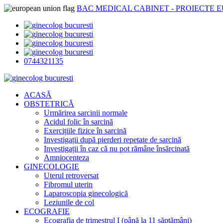
BAC MEDICAL CABINET - PROIECTE 
0744321135
ACASĂ
OBSTETRICĂ
Urmărirea sarcinii normale
Acidul folic în sarcină
Exercițiile fizice în sarcină
Investigații după pierderi repetate de sarcină
Investigații în caz că nu pot rămâne însărcinată
Amniocenteza
GINECOLOGIE
Uterul retroversat
Fibromul uterin
Laparoscopia ginecologică
Leziunile de col
ECOGRAFIE
Ecografia de trimestrul I (până la 11 săptămâni)