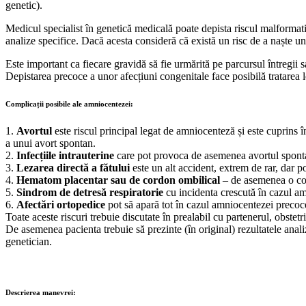
genetic).
Medicul specialist în genetică medicală poate depista riscul malformativ 
analize specifice. Dacă acesta consideră că există un risc de a naște 
Este important ca fiecare gravidă să fie urmărită pe parcursul întregii 
Depistarea precoce a unor afecțiuni congenitale face posibilă tratarea l
Complicații posibile ale amniocentezei:
1.
Avortul
este riscul principal legat de amniocenteză și este cuprins 
a unui avort spontan.
2.
Infecțiile intrauterine
care pot provoca de asemenea avortul sponta
3.
Lezarea directă a fătului
este un alt accident, extrem de rar, dar p
4.
Hematom placentar sau de cordon ombilical
– de asemenea o com
5.
Sindrom de detresă respiratorie
cu incidenta crescută în cazul a
6.
Afectări ortopedice
pot să apară tot în cazul amniocentezei precoce
Toate aceste riscuri trebuie discutate în prealabil cu partenerul, obstet
De asemenea pacienta trebuie să prezinte (în original) rezultatele anali
genetician.
Descrierea manevrei: