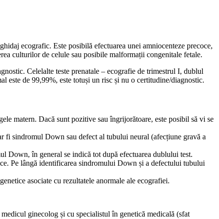
 ghidaj ecografic. Este posibilă efectuarea unei amniocenteze precoce,
rea culturilor de celule sau posibile malformații congenitale fetale.
gnostic. Celelalte teste prenatale – ecografie de trimestrul I, dublul
l este de 99,99%, este totuși un risc și nu o certitudine/diagnostic.
le matern. Dacă sunt pozitive sau îngrijorătoare, este posibil să vi se
 ar fi sindromul Down sau defect al tubului neural (afecțiune gravă a
ul Down, în general se indică tot după efectuarea dublului test.
ice. Pe lângă identificarea sindromului Down și a defectului tubului
netice asociate cu rezultatele anormale ale ecografiei.
 medicul ginecolog și cu specialistul în genetică medicală (sfat