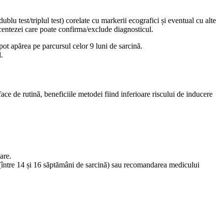
blu test/triplul test) corelate cu markerii ecografici și eventual cu alte
centezei care poate confirma/exclude diagnosticul.
 pot apărea pe parcursul celor 9 luni de sarcină.
.
ce de rutină, beneficiile metodei fiind inferioare riscului de inducere
are.
st (între 14 și 16 săptămâni de sarcină) sau recomandarea medicului