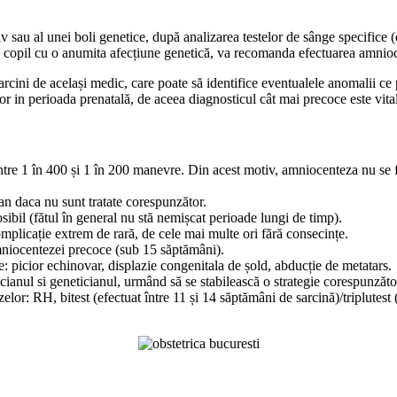
sau al unei boli genetice, după analizarea testelor de sânge specifice (du
un copil cu o anumita afecțiune genetică, va recomanda efectuarea amnio
sarcini de același medic, care poate să identifice eventualele anomalii ce
or in perioada prenatală, de aceea diagnosticul cât mai precoce este vital
între 1 în 400 și 1 în 200 manevre. Din acest motiv, amniocenteza nu se fa
n daca nu sunt tratate corespunzător.
osibil (fătul în general nu stă nemișcat perioade lungi de timp).
plicație extrem de rară, de cele mai multe ori fără consecințe.
mniocentezei precoce (sub 15 săptămâni).
: picior echinovar, displazie congenitala de șold, abducție de metatars.
ricianul si geneticianul, urmând să se stabilească o strategie corespunzăto
zelor: RH, bitest (efectuat între 11 și 14 săptămâni de sarcină)/triplute