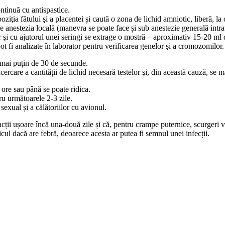
ntinuă cu antispastice.
ia fătului şi a placentei și caută o zona de lichid amniotic, liberă, la o 
ace anestezia locală (manevra se poate face și sub anestezie generală int
er şi cu ajutorul unei seringi se extrage o mostră – aproximativ 15-20 ml 
pot fi analizate în laborator pentru verificarea genelor şi a cromozomilor.
 mai puțin de 30 de secunde.
ercare a cantității de lichid necesară testelor şi, din această cauză, se 
 ore sau până se poate ridica.
tru următoarele 2-3 zile.
sexual și a călătoriilor cu avionul.
ții ușoare încă una-două zile și că, pentru crampe puternice, scurgeri v
ul dacă are febră, deoarece acesta ar putea fi semnul unei infecții.