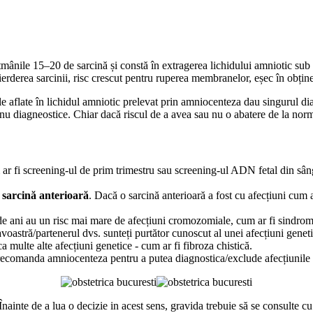
tmânile 15–20 de sarcină și constă în extragerea lichidului amniotic sub
erderea sarcinii, risc crescut pentru ruperea membranelor, eșec în obține
ale aflate în lichidul amniotic prelevat prin amniocenteza dau singurul dia
nu diagneostice. Chiar dacă riscul de a avea sau nu o abatere de la norma
ar fi screening-ul de prim trimestru sau screening-ul ADN fetal din sânge
 sarcină anterioară
. Dacă o sarcină anterioară a fost cu afecțiuni cum
 de ani au un risc mai mare de afecțiuni cromozomiale, cum ar fi sindrom
oastră/partenerul dvs. sunteți purtător cunoscut al unei afecțiuni genet
a multe alte afecțiuni genetice - cum ar fi fibroza chistică.
comanda amniocenteza pentru a putea diagnostica/exclude afecțiunile ge
nainte de a lua o decizie in acest sens, gravida trebuie să se consulte cu