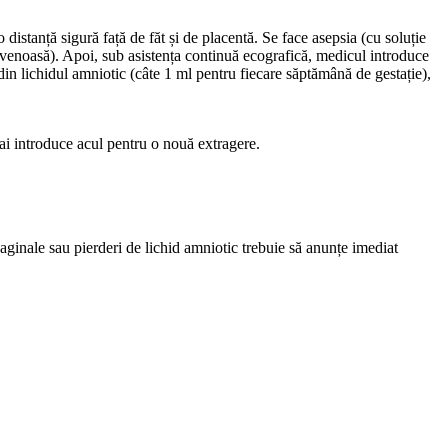
distanță sigură față de făt și de placentă. Se face asepsia (cu soluție
ravenoasă). Apoi, sub asistența continuă ecografică, medicul introduce
din lichidul amniotic (câte 1 ml pentru fiecare săptămână de gestație),
mai introduce acul pentru o nouă extragere.
aginale sau pierderi de lichid amniotic trebuie să anunțe imediat